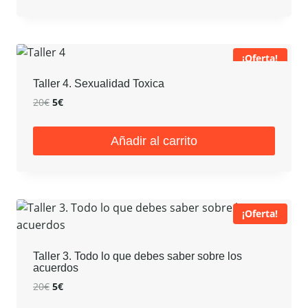
20€.
5€.
¡Oferta!
Taller 4. Sexualidad Toxica
El
El
20
€
5
€
precio
precio
original
actual
Añadir al carrito
era:
es:
20€.
5€.
¡Oferta!
Taller 3. Todo lo que debes saber sobre los
acuerdos
El
El
20
€
5
€
precio
precio