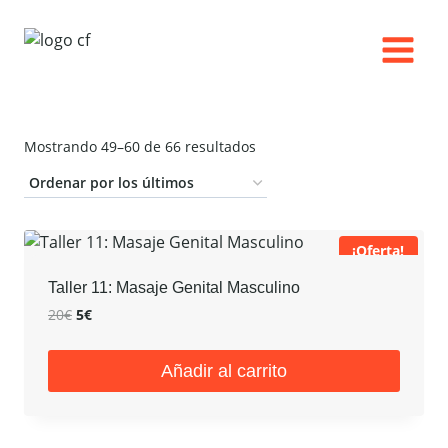
Saltar
al
contenido
Ordenado
Mostrando 49–60 de 66 resultados
por
los
últimos
¡Oferta!
Taller 11: Masaje Genital Masculino
El
El
20
€
5
€
precio
precio
original
actual
Añadir al carrito
era:
es:
20€.
5€.