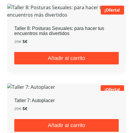
¡Oferta!
Taller 8: Posturas Sexuales: para hacer tus
encuentros más divertidos
El
El
20
€
5
€
precio
precio
original
actual
Añadir al carrito
era:
es:
20€.
5€.
¡Oferta!
Taller 7: Autoplacer
El
El
20
€
5
€
precio
precio
original
actual
Añadir al carrito
era:
es: