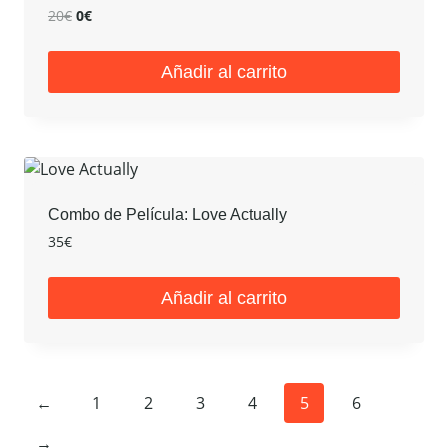
El
El
20
€
0
€
precio
precio
original
actual
Añadir al carrito
era:
es:
20€.
0€.
Combo de Película: Love Actually
35
€
Añadir al carrito
←
1
2
3
4
5
6
→