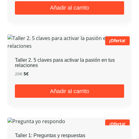
original
actual
Añadir al carrito
era:
es:
20€.
5€.
¡Oferta!
Taller 2. 5 claves para activar la pasión en tus
relaciones
El
El
20
€
5
€
precio
precio
original
actual
Añadir al carrito
era:
es:
20€.
5€.
¡Oferta!
Taller 1: Preguntas y respuestas