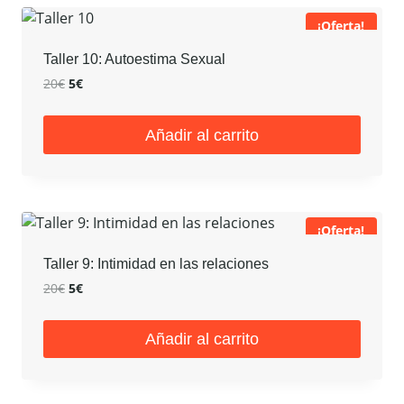
¡Oferta!
Taller 10: Autoestima Sexual
El
El
20
€
5
€
precio
precio
original
actual
Añadir al carrito
era:
es:
20€.
5€.
¡Oferta!
Taller 9: Intimidad en las relaciones
El
El
20
€
5
€
precio
precio
original
actual
Añadir al carrito
era:
es:
20€.
5€.