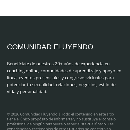
COMUNIDAD FLUYENDO
Benefíciate de nuestros 20+ años de experiencia en
coaching online, comunidades de aprendizaje y apoyo en
línea, eventos presenciales y congresos virtuales para
potenciar tu sexualidad, relaciones, negocios, estilo de
vida y personalidad.
© 2026 Comunidad Fluyendo
| Todo el contenido en este sitio
tiene el único propósito de informarte y no sustituye el consejo
profesional de ningún terapeuta o especialista cualificado. Las
experiencias y testimonios de otros usuarios no constituyen