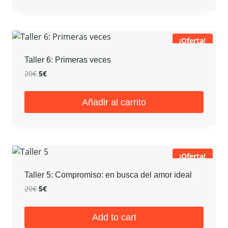
20€.
5€.
¡Oferta!
Taller 6: Primeras veces
El
El
20
€
5
€
precio
precio
original
actual
Añadir al carrito
era:
es:
20€.
5€.
¡Oferta!
Taller 5: Compromiso: en busca del amor ideal
El
El
20
€
5
€
precio
precio
original
actual
Add to cart
era:
es: