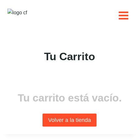
Saltar
al
contenido
Tu Carrito
Tu carrito está vacío.
Volver a la tienda