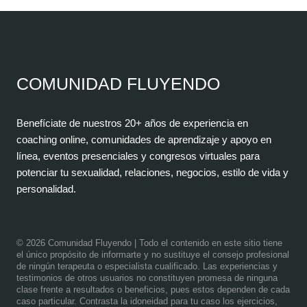
COMUNIDAD FLUYENDO
Benefíciate de nuestros 20+ años de experiencia en
coaching online, comunidades de aprendizaje y apoyo en
línea, eventos presenciales y congresos virtuales para
potenciar tu sexualidad, relaciones, negocios, estilo de vida y
personalidad.
© 2026 Comunidad Fluyendo
| Todo el contenido en este sitio tiene
el único propósito de informarte y no sustituye el consejo profesional
de ningún terapeuta o especialista cualificado. Las experiencias y
testimonios de otros usuarios no constituyen promesa de ninguna
clase frente a resultados o beneficios, pues estos dependen de cada
caso particular. Contrasta la idoneidad para tu caso los ejercicios,