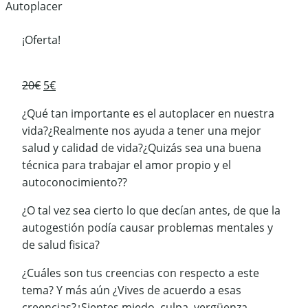
Autoplacer
¡Oferta!
El
El
20
€
5
€
precio
precio
¿Qué tan importante es el autoplacer en nuestra
original
actual
vida?¿Realmente nos ayuda a tener una mejor
era:
es:
salud y calidad de vida?¿Quizás sea una buena
20€.
5€.
técnica para trabajar el amor propio y el
autoconocimiento??
¿O tal vez sea cierto lo que decían antes, de que la
autogestión podía causar problemas mentales y
de salud fisica?
¿Cuáles son tus creencias con respecto a este
tema? Y más aún ¿Vives de acuerdo a esas
creencias?¿Sientes miedo, culpa, vergüenza