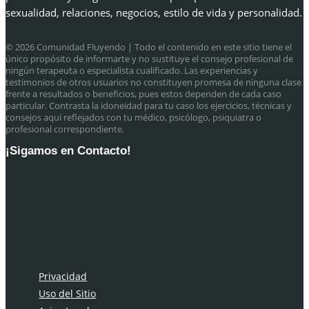
sexualidad, relaciones, negocios, estilo de vida y personalidad.
© 2026 Comunidad Fluyendo
| Todo el contenido en este sitio tiene el
único propósito de informarte y no sustituye el consejo profesional de
ningún terapeuta o especialista cualificado. Las experiencias y
testimonios de otros usuarios no constituyen promesa de ninguna clase
frente a resultados o beneficios, pues estos dependen de cada caso
particular. Contrasta la idoneidad para tu caso los ejercicios, técnicas y
consejos aquí reflejados con tu médico, psicólogo, psiquiatra o
profesional correspondiente.
¡Sigamos en Contacto!
Privacidad
Uso del Sitio