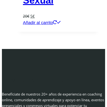
Sexual
El
El
20
€
5
€
precio
precio
Añadir al carrito
original
actual
era:
es:
20€.
5€.
COMUNIDAD FLUYENDO
Benefíciate de nuestros 20+ años de experiencia en coaching
online, comunidades de aprendizaje y apoyo en línea, eventos
presenciales y congresos virtuales para potenciar tu