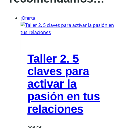
¡Oferta!
Taller 2. 5
claves para
activar la
pasión en tus
relaciones
El
El
20
€
5
€