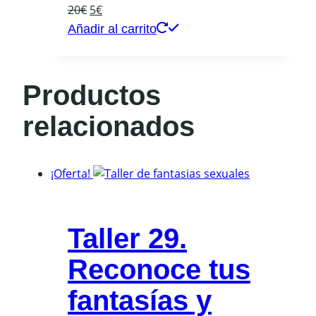
El
El
20
€
5
€
precio
precio
Añadir al carrito
original
actual
era:
es:
20€.
5€.
Productos
relacionados
¡Oferta!
Taller 29.
Reconoce tus
fantasías y