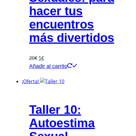
hacer tus
encuentros
más divertidos
El
El
20
€
5
€
precio
precio
Añadir al carrito
original
actual
era:
es:
¡Oferta!
20€.
5€.
Taller 10:
Autoestima