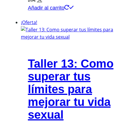
precio
precio
Añadir al carrito
original
actual
era:
es:
¡Oferta!
20€.
5€.
Taller 13: Como
superar tus
límites para
mejorar tu vida
sexual