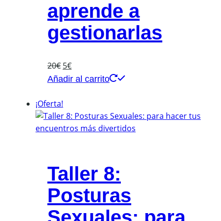
aprende a
gestionarlas
El
El
20
€
5
€
precio
precio
Añadir al carrito
original
actual
era:
es:
¡Oferta!
20€.
5€.
Taller 8:
Posturas
Sexuales: para