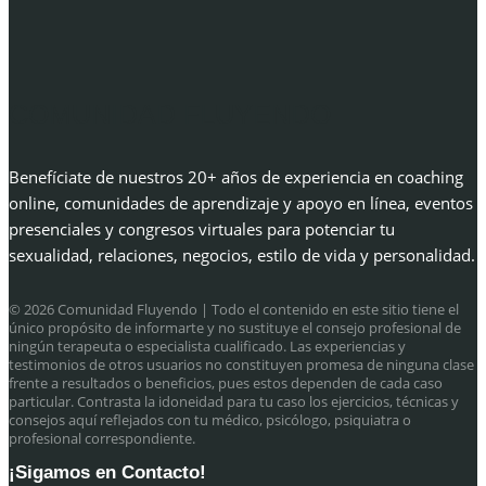
COMUNIDAD FLUYENDO
Benefíciate de nuestros 20+ años de experiencia en coaching
online, comunidades de aprendizaje y apoyo en línea, eventos
presenciales y congresos virtuales para potenciar tu
sexualidad, relaciones, negocios, estilo de vida y personalidad.
© 2026 Comunidad Fluyendo
| Todo el contenido en este sitio tiene el
único propósito de informarte y no sustituye el consejo profesional de
ningún terapeuta o especialista cualificado. Las experiencias y
testimonios de otros usuarios no constituyen promesa de ninguna clase
frente a resultados o beneficios, pues estos dependen de cada caso
particular. Contrasta la idoneidad para tu caso los ejercicios, técnicas y
consejos aquí reflejados con tu médico, psicólogo, psiquiatra o
profesional correspondiente.
¡Sigamos en Contacto!