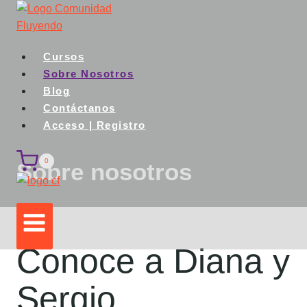
Saltar
al
contenido
Cursos
Sobre Nosotros
Blog
Contáctanos
Acceso | Registro
0
Sobre nosotros
Conoce a Diana y
Sergio