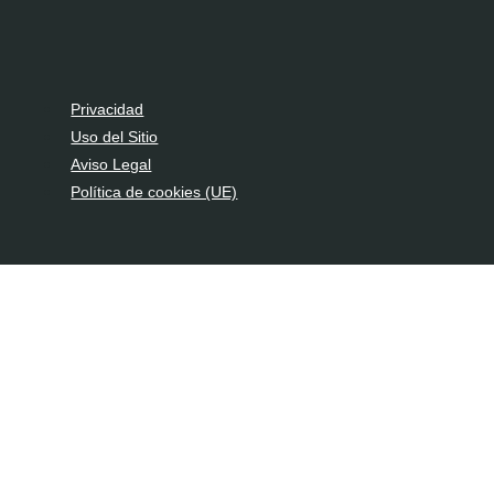
Privacidad
Uso del Sitio
Aviso Legal
Política de cookies (UE)
Buscar en Comunidad Fluyendo
Cursos
Sobre Nosotros
Blog
Contáctanos
Acceso | Registro