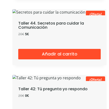
¡Oferta!
Taller 44. Secretos para cuidar la
Comunicación
El
El
20
€
5
€
precio
precio
original
actual
era:
es:
Añadir al carrito
20€.
5€.
¡Oferta!
Taller 42: Tú pregunta yo respondo
El
El
20
€
0
€
precio
precio
original
actual