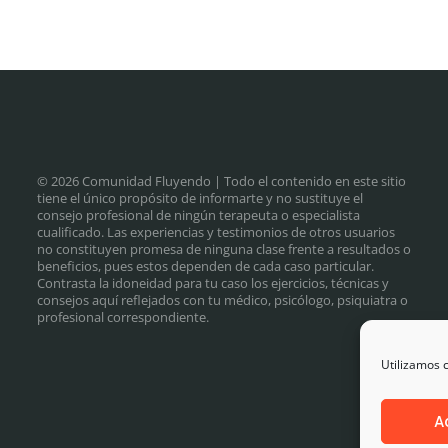
© 2026 Comunidad Fluyendo
| Todo el contenido en este sitio
tiene el único propósito de informarte y no sustituye el
consejo profesional de ningún terapeuta o especialista
cualificado. Las experiencias y testimonios de otros usuarios
no constituyen promesa de ninguna clase frente a resultados o
beneficios, pues estos dependen de cada caso particular.
Contrasta la idoneidad para tu caso los ejercicios, técnicas y
consejos aquí reflejados con tu médico, psicólogo, psiquiatra o
profesional correspondiente.
Utilizamos c
A