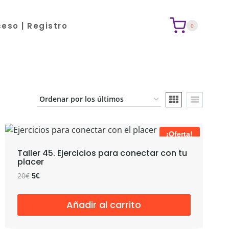
eso | Registro
0
¡Oferta!
Taller 45. Ejercicios para conectar con tu
placer
El
El
20
€
5
€
precio
precio
original
actual
Añadir al carrito
era:
es:
20€.
5€.