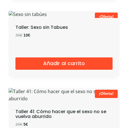
¡Oferta!
Taller: Sexo sin Tabues
El
El
30
€
10
€
precio
precio
original
actual
era:
es:
30€.
10€.
Añadir al carrito
¡Oferta!
Taller 41: Cómo hacer que el sexo no se
vuelva aburrido
El
El
20
€
5
€