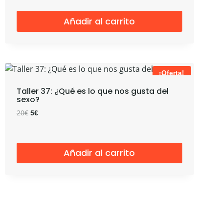
precio
precio
original
actual
Añadir al carrito
era:
es:
20€.
5€.
¡Oferta!
Taller 37: ¿Qué es lo que nos gusta del
sexo?
El
El
20
€
5
€
precio
precio
original
actual
era:
es:
Añadir al carrito
20€.
5€.