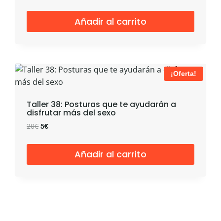
precio
precio
original
actual
Añadir al carrito
era:
es:
20€.
5€.
¡Oferta!
Taller 38: Posturas que te ayudarán a
disfrutar más del sexo
El
El
20
€
5
€
precio
precio
original
actual
Añadir al carrito
era:
es:
20€.
5€.