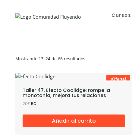
Saltar
al
Cursos
contenido
Ordenado
Mostrando 13–24 de 66 resultados
por
los
¡Oferta!
últimos
Taller 47. Efecto Coolidge: rompe la
monotonía, mejora tus relaciones
El
El
20
€
5
€
precio
precio
original
actual
Añadir al carrito
era:
es:
20€.
5€.