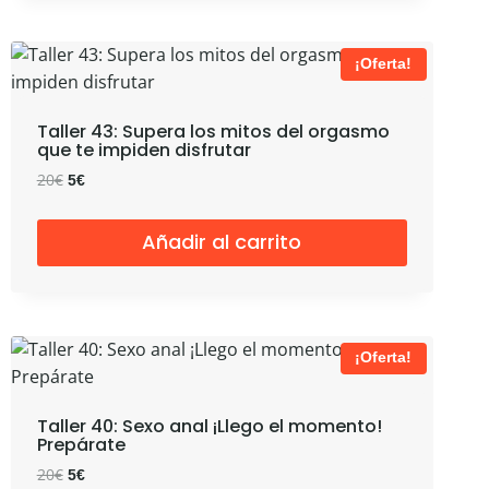
¡Oferta!
Taller 43: Supera los mitos del orgasmo
que te impiden disfrutar
El
El
20
€
5
€
precio
precio
original
actual
Añadir al carrito
era:
es:
20€.
5€.
¡Oferta!
Taller 40: Sexo anal ¡Llego el momento!
Prepárate
El
El
20
€
5
€