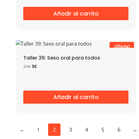
era:
es:
20€.
0€.
Añadir al carrito
¡Oferta!
Taller 39: Sexo oral para todos
El
El
20
€
5
€
precio
precio
original
actual
era:
es:
20€.
5€.
Añadir al carrito
←
1
2
3
4
5
6
→