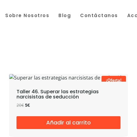
Sobre Nosotros
Blog
Contáctanos
Acc
¡Oferta!
Taller 46. Superar las estrategias
narcisistas de seducción
El
El
20
€
5
€
precio
precio
original
actual
Añadir al carrito
era:
es:
20€.
5€.