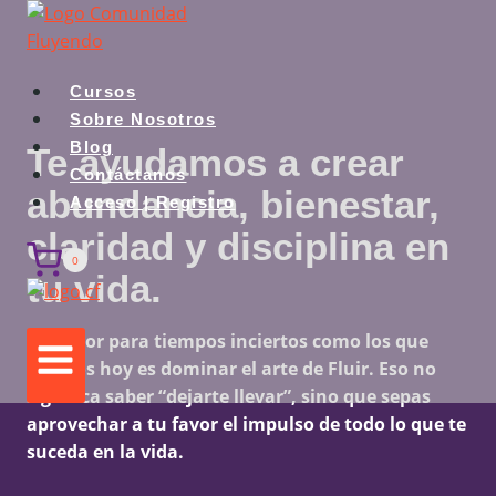
Saltar
al
contenido
Cursos
Sobre Nosotros
Blog
Te ayudamos a crear
Contáctanos
abundancia, bienestar,
Acceso | Registro
claridad y disciplina en
0
tu vida.
Lo mejor para tiempos inciertos como los que
vivimos hoy es dominar el arte de Fluir. Eso no
significa saber “dejarte llevar”, sino que sepas
aprovechar a tu favor el impulso de todo lo que te
suceda en la vida.