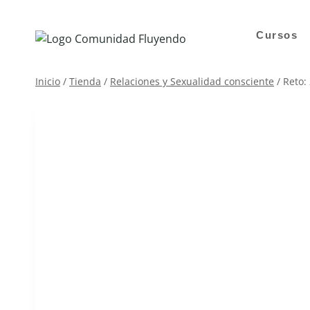
Saltar
al
Cursos
contenido
Inicio
/
Tienda
/
Relaciones y Sexualidad consciente
/
Reto: