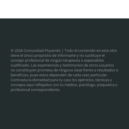
© 2026 Comunidad Fluyendo
| Todo el contenido en este sitio
tiene el único propósito de informarte y no sustituye el
consejo profesional de ningún terapeuta o especialista
cualificado. Las experiencias y testimonios de otros usuarios
no constituyen promesa de ninguna clase frente a resultados o
beneficios, pues estos dependen de cada caso particular.
Contrasta la idoneidad para tu caso los ejercicios, técnicas y
consejos aquí reflejados con tu médico, psicólogo, psiquiatra o
profesional correspondiente.