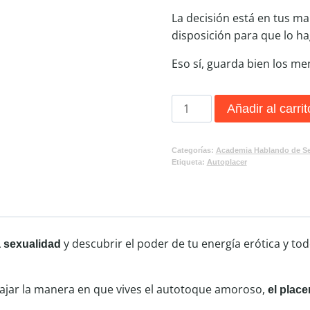
La decisión está en tus ma
disposición para que lo h
Eso sí, guarda bien los men
Reto:
Añadir al carrit
21
días
Categorías:
Academia Hablando de S
de
Etiqueta:
Autoplacer
Autoplacer
en
correo
DIY
cantidad
y descubrir el poder de tu energía erótica y tod
la sexualidad
abajar la manera en que vives el autotoque amoroso,
el place