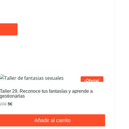
¡Oferta!
Taller 29. Reconoce tus fantasías y aprende a
gestionarlas
El
El
20
€
5
€
precio
precio
original
actual
Añadir al carrito
era:
es:
20€.
5€.