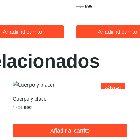
El
El
89
€
io
ecio
69
€
precio
precio
nal
tual
original
actual
:
era:
es:
.
Añadir al carrito
Añadir al carrito
89€.
69€.
elacionados
¡Oferta!
Cuerpo y placer
El
El
150
€
99
€
precio
precio
original
actual
era:
es:
Añadir al carrito
150€.
99€.