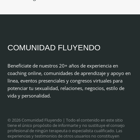
entradas
COMUNIDAD FLUYENDO
Benefíciate de nuestros 20+ años de experiencia en
coaching online, comunidades de aprendizaje y apoyo en
línea, eventos presenciales y congresos virtuales para
potenciar tu sexualidad, relaciones, negocios, estilo de
vida y personalidad.
© 2026 Comunidad Fluyendo
| Todo el contenido en este sitio
tiene el único propósito de informarte y no sustituye el consejo
profesional de ningún terapeuta o especialista cualificado. Las
experiencias y testimonios de otros usuarios no constituyen