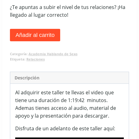
¿Te apuntas a subir el nivel de tus relaciones? ¡Ha
llegado al lugar correcto!
Taller
Añadir al carrito
36:
Bases
Categoría:
Academia Hablando de Sexo
para
Etiqueta:
Relaciones
una
relación
Descripción
auténtica
cantidad
Al adquirir este taller te llevas el video que
tiene una duración de 1:19:42 minutos.
Ademas tienes acceso al audio, material de
apoyo y la presentación para descargar.
Disfruta de un adelanto de este taller aquí: