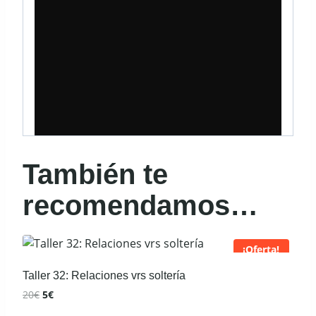
También te
recomendamos…
¡Oferta!
Taller 32: Relaciones vrs soltería
El
El
20
€
5
€
precio
precio