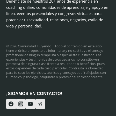
Benefíciate de nuestros 20+ años de experiencia en
coaching online, comunidades de aprendizaje y apoyo en
línea, eventos presenciales y congresos virtuales para
potenciar tu sexualidad, relaciones, negocios, estilo de
vida y personalidad.
© 2026 Comunidad Fluyendo
| Todo el contenido en este sitio
tiene el único propósito de informarte y no sustituye el consejo
profesional de ningún terapeuta o especialista cualificado. Las
experiencias y testimonios de otros usuarios no constituyen
promesa de ninguna clase frente a resultados o beneficios, pues
estos dependen de cada caso particular. Contrasta la idoneidad
para tu caso los ejercicios, técnicas y consejos aquí reflejados con
tu médico, psicólogo, psiquiatra o profesional correspondiente.
¡SIGAMOS EN CONTACTO!