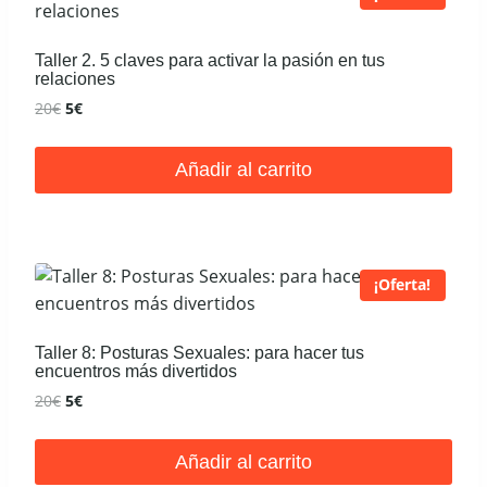
Taller 2. 5 claves para activar la pasión en tus
relaciones
El
El
20
€
5
€
precio
precio
original
actual
Añadir al carrito
era:
es:
20€.
5€.
¡Oferta!
Taller 8: Posturas Sexuales: para hacer tus
encuentros más divertidos
El
El
20
€
5
€
precio
precio
original
actual
Añadir al carrito
era:
es: