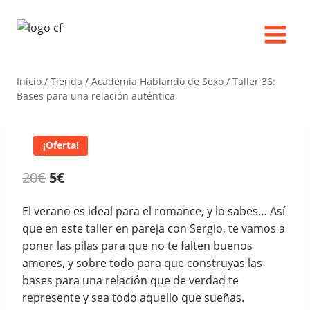
Saltar
al
contenido
Inicio
/
Tienda
/
Academia Hablando de Sexo
/
Taller 36:
Bases para una relación auténtica
¡Oferta!
El
El
20
€
5
€
precio
precio
El verano es ideal para el romance, y lo sabes… Así
original
actual
que en este taller en pareja con Sergio, te vamos a
era:
es:
poner las pilas para que no te falten buenos
amores, y sobre todo para que construyas las
20€.
5€.
bases para una relación que de verdad te
represente y sea todo aquello que sueñas.