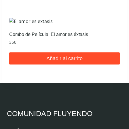
20€.
5€.
Combo de Película: El amor es éxtasis
35
€
Añadir al carrito
COMUNIDAD FLUYENDO