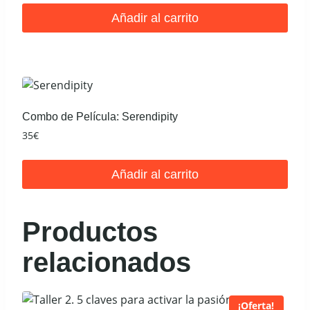
original
actual
Añadir al carrito
era:
es:
20€.
5€.
Combo de Película: Serendipity
35
€
Añadir al carrito
Productos
relacionados
¡Oferta!