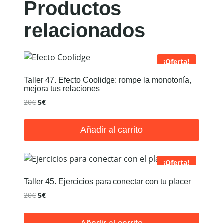
Productos
relacionados
¡Oferta!
Taller 47. Efecto Coolidge: rompe la monotonía,
mejora tus relaciones
El
El
20
€
5
€
precio
precio
original
actual
Añadir al carrito
era:
es:
20€.
5€.
¡Oferta!
Taller 45. Ejercicios para conectar con tu placer
El
El
20
€
5
€
precio
precio
original
actual
Añadir al carrito