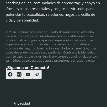
coaching online, comunidades de aprendizaje y apoyo en
línea, eventos presenciales y congresos virtuales para
potenciar tu sexualidad, relaciones, negocios, estilo de
vida y personalidad.
© 2026 Comunidad Fluyendo
| Todo el contenido en este sitio
tiene el único propósito de informarte y no sustituye el consejo
profesional de ningún terapeuta o especialista cualificado. Las
experiencias y testimonios de otros usuarios no constituyen
promesa de ninguna clase frente a resultados o beneficios, pues
estos dependen de cada caso particular. Contrasta la idoneidad
para tu caso los ejercicios, técnicas y consejos aquí reflejados con
tu médico, psicólogo, psiquiatra o profesional correspondiente.
¡Sigamos en Contacto!
Privacidad