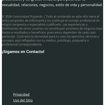
sexualidad, relaciones, negocios, estilo de vida y personalidad.
© 2026 Comunidad Fluyendo
| Todo el contenido en este sitio tiene el
único propósito de informarte y no sustituye el consejo profesional de
ningún terapeuta o especialista cualificado. Las experiencias y
testimonios de otros usuarios no constituyen promesa de ninguna clase
frente a resultados o beneficios, pues estos dependen de cada caso
particular. Contrasta la idoneidad para tu caso los ejercicios, técnicas y
consejos aquí reflejados con tu médico, psicólogo, psiquiatra o
profesional correspondiente.
¡Sigamos en Contacto!
Privacidad
Uso del Sitio