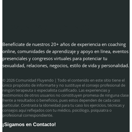
COMUNIDAD FLUYENDO
Benefíciate de nuestros 20+ años de experiencia en coaching
online, comunidades de aprendizaje y apoyo en línea, eventos
presenciales y congresos virtuales para potenciar tu
sexualidad, relaciones, negocios, estilo de vida y personalidad.
© 2026 Comunidad Fluyendo
| Todo el contenido en este sitio tiene el
único propósito de informarte y no sustituye el consejo profesional de
ningún terapeuta o especialista cualificado. Las experiencias y
testimonios de otros usuarios no constituyen promesa de ninguna clase
frente a resultados o beneficios, pues estos dependen de cada caso
particular. Contrasta la idoneidad para tu caso los ejercicios, técnicas y
consejos aquí reflejados con tu médico, psicólogo, psiquiatra o
profesional correspondiente.
¡Sigamos en Contacto!