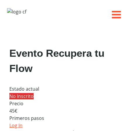
Saltar
al
contenido
Evento Recupera tu
Flow
Estado actual
No Inscrito
Precio
45€
Primeros pasos
Log In