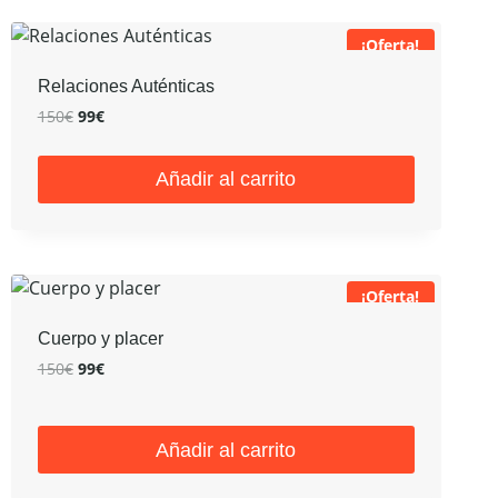
¡Oferta!
Relaciones Auténticas
El
El
150
€
99
€
precio
precio
original
actual
Añadir al carrito
era:
es:
150€.
99€.
¡Oferta!
Cuerpo y placer
El
El
150
€
99
€
precio
precio
original
actual
era:
es:
Añadir al carrito
150€.
99€.