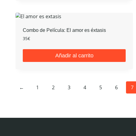
producto
tiene
múltiples
variantes.
Combo de Película: El amor es éxtasis
Las
35
€
opciones
se
Añadir al carrito
pueden
elegir
en
la
←
1
2
3
4
5
6
7
página
de
producto