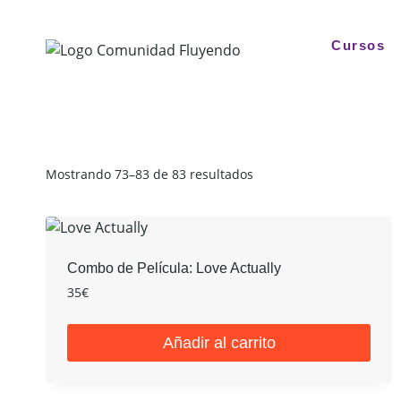
Saltar
al
Cursos
contenido
Ordenado
Mostrando 73–83 de 83 resultados
por
los
últimos
Combo de Película: Love Actually
35
€
Añadir al carrito