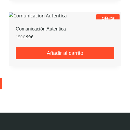
¡Oferta!
Comunicación Autentica
El
El
150
€
99
€
precio
precio
original
actual
Añadir al carrito
era:
es:
150€.
99€.