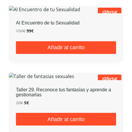
¡Oferta!
Al Encuentro de tu Sexualidad
El
El
150
€
99
€
precio
precio
original
actual
Añadir al carrito
era:
es:
150€.
99€.
¡Oferta!
Taller 29. Reconoce tus fantasías y aprende a
gestionarlas
El
El
20
€
5
€
precio
precio
original
actual
Añadir al carrito
era:
es:
20€.
5€.